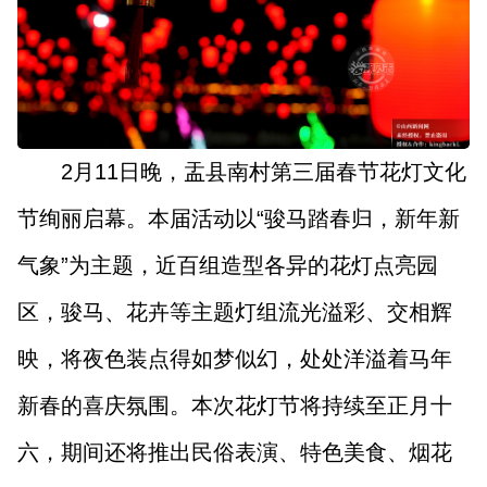
山西市场导报
山西法治报
地方频道
大同
朔州
忻州
吕梁
2月11日晚，盂县南村第三届春节花灯文化
节绚丽启幕。本届活动以“骏马踏春归，新年新
晋中
阳泉
长治
晋城
气象”为主题，近百组造型各异的花灯点亮园
临汾
运城
区，骏马、花卉等主题灯组流光溢彩、交相辉
映，将夜色装点得如梦似幻，处处洋溢着马年
行业频道
新春的喜庆氛围。本次花灯节将持续至正月十
教育
法治
三农
六，期间还将推出民俗表演、特色美食、烟花