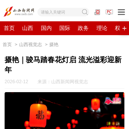
网站地图
首页
山西
国内
国际
政务
理论
权威
首页
>
山西视觉志
>
摄艳
首页
山西
国内
国际
摄艳｜骏马踏春花灯启 流光溢彩迎新
政务
理论
权威发布
原创
年
视频
山西视觉志
手机报
2026-02-12
来源：山西新闻网视觉志
数字报刊
山西日报
山西晚报
山西经济日报
山西农民报