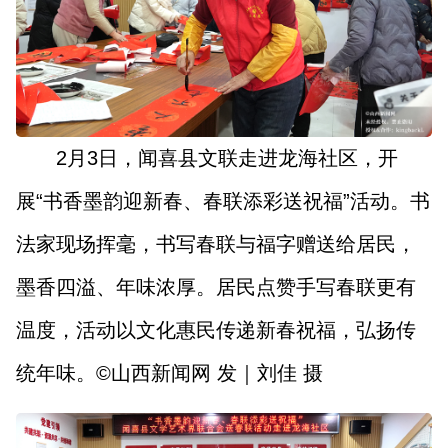
山西市场导报
山西法治报
地方频道
大同
朔州
忻州
吕梁
2月3日，闻喜县文联走进龙海社区，开
展“书香墨韵迎新春、春联添彩送祝福”活动。书
晋中
阳泉
长治
晋城
法家现场挥毫，书写春联与福字赠送给居民，
临汾
运城
墨香四溢、年味浓厚。居民点赞手写春联更有
温度，活动以文化惠民传递新春祝福，弘扬传
行业频道
统年味。©山西新闻网 发｜刘佳 摄
教育
法治
三农