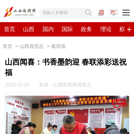
网站地图
首页
山西
国内
国际
政务
理论
权威
首页
>
山西视觉志
>
最现场
首页
山西
国内
国际
山西闻喜：书香墨韵迎 春联添彩送祝
政务
理论
权威发布
原创
福
视频
山西视觉志
手机报
2026-02-04
来源：山西新闻网视觉志
数字报刊
山西日报
山西晚报
山西经济日报
山西农民报