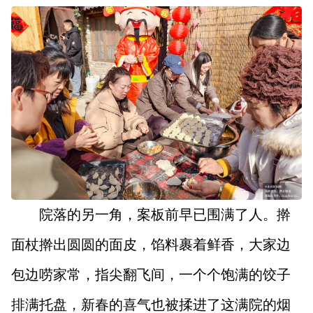
院落的另一角，案板前早已围满了人。擀
面杖擀出圆圆的面皮，馅料裹着鲜香，大家边
包边唠家常，指尖翻飞间，一个个饱满的饺子
排满托盘，新春的喜气也被揉进了这满院的烟