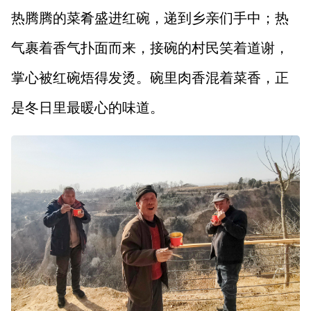
热腾腾的菜肴盛进红碗，递到乡亲们手中；热
气裹着香气扑面而来，接碗的村民笑着道谢，
掌心被红碗焐得发烫。碗里肉香混着菜香，正
是冬日里最暖心的味道。