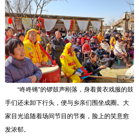
“咚咚锵”的锣鼓声刚落，身着黄衣戏服的鼓
手们还未卸下行头，便与乡亲们围坐成圈。大
家目光追随着场间节目的节奏，脸上的笑意愈
发浓郁。