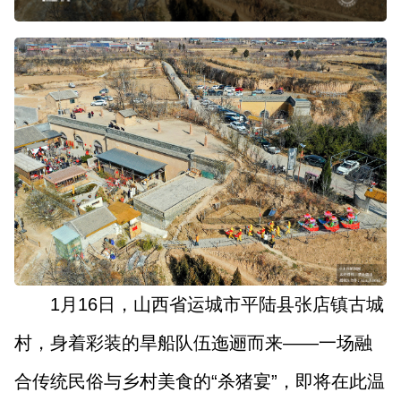
山西市场导报
山西法治报
地方频道
大同
朔州
忻州
吕梁
晋中
阳泉
长治
晋城
临汾
运城
1月16日，山西省运城市平陆县张店镇古城
行业频道
村，身着彩装的旱船队伍迤逦而来——一场融
教育
法治
三农
合传统民俗与乡村美食的“杀猪宴”，即将在此温