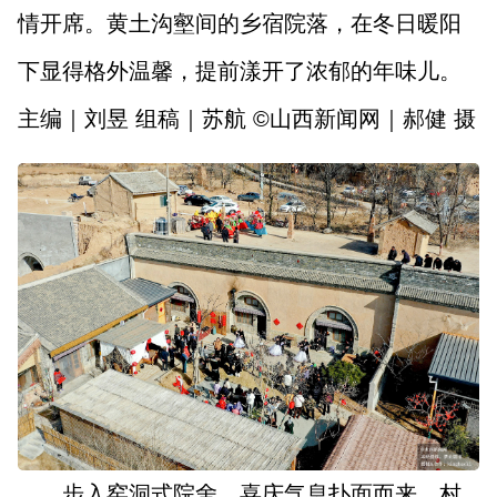
情开席。黄土沟壑间的乡宿院落，在冬日暖阳
下显得格外温馨，提前漾开了浓郁的年味儿。
主编｜刘昱 组稿｜苏航 ©山西新闻网｜郝健 摄
步入窑洞式院舍，喜庆气息扑面而来。村