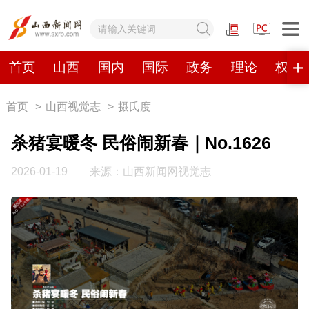
网站地图
首页
山西
国内
国际
政务
理论
权威
首页
>
山西视觉志
>
摄氏度
首页
山西
国内
国际
杀猪宴暖冬 民俗闹新春｜No.1626
政务
理论
权威发布
原创
2026-01-19
来源：山西新闻网视觉志
视频
山西视觉志
手机报
数字报刊
山西日报
山西晚报
山西经济日报
山西农民报