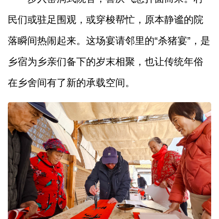
民们或驻足围观，或穿梭帮忙，原本静谧的院
落瞬间热闹起来。这场宴请邻里的“杀猪宴”，是
乡宿为乡亲们备下的岁末相聚，也让传统年俗
在乡舍间有了新的承载空间。