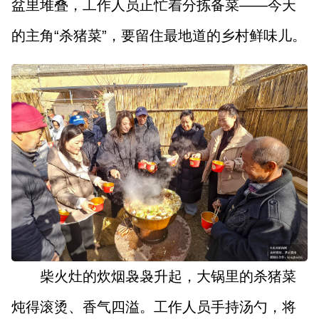
盆里堆叠，工作人员正忙着分拣备菜——今天
的主角“杀猪菜”，要留住最地道的乡村鲜味儿。
柴火灶的炊烟袅袅升起，大锅里的杀猪菜
炖得滚烫、香气四溢。工作人员手持汤勺，将