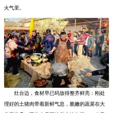
火气里。
灶台边，食材早已码放得整齐鲜亮：刚处
理好的土猪肉带着新鲜气息，脆嫩的蔬菜在大